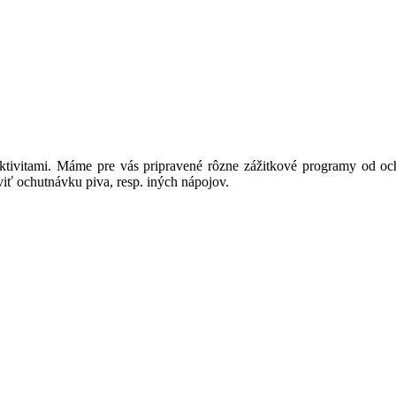
aktivitami. Máme pre vás pripravené rôzne zážitkové programy od o
viť ochutnávku piva, resp. iných nápojov.